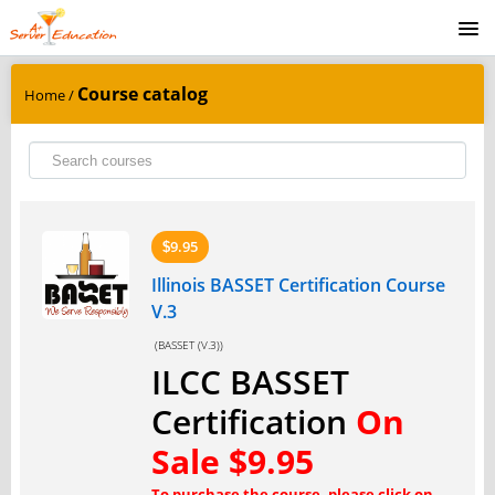
SIGNUP
Course catalog
Home
/
LOGIN
9.95
$
Illinois BASSET Certification Course
V.3
(BASSET (V.3))
ILCC BASSET
Certification
On
Sale $9.95
To purchase the course, please click on